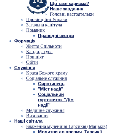
Що таке харизма?
Наше завдання
Головні настоятельки
Провінційні Управи
Загальна капітула
Помяник
Праведні сестри
Формація
Життя Спільноти
Кандидатура
Новіціят
Обіти
Служіння
Краса Божого храму
Соціальне служіння
Сиротинець
"Міст надії"
Соціальний
гуртожиток "Дім
надії"
Медичне служіння
Виховання
Наші світила
Блаженна мучениця Тарсикія (Мацьків)
Молитви до препмч. Тарсикії