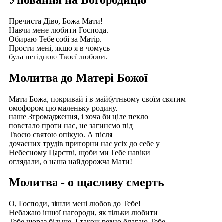
Уповання на Богородицю
Пречиста Діво, Божа Мати!
Навчи мене любити Господа.
Обираю Тебе собі за Матір.
Прости мені, якщо я в чомусь
була негідною Твоєї любови.
Молитва до Матері Божої
Мати Божа, покривай і в майбутньому своїм святим
омофором цю маленьку родину,
наше Згромадження, і хоча би ціле пекло
повстало проти нас, не загинемо під
Твоєю святою опікую. А після
дочасних трудів пригорни нас усіх до себе у
Небесному Царстві, щоби ми Тебе навіки
оглядали, о наша найдорожча Мати!
Молитва - о щасливу смерть
О, Господи, зішли мені любов до Тебе!
Небажаю іншої нагороди, як тільки любити
Тебе щораз більше. І також ревно благаю Тебе,