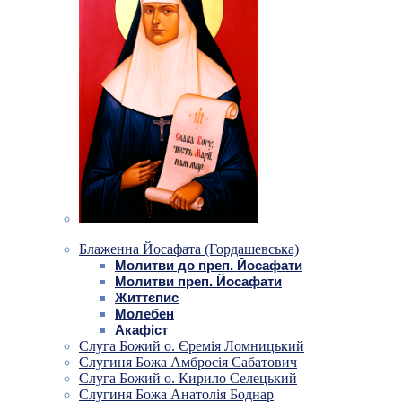
Блаженна Йосафата (Гордашевська)
Молитви до преп. Йосафати
Молитви преп. Йосафати
Життєпис
Молебен
Акафіст
Слуга Божий о. Єремія Ломницький
Слугиня Божа Амбросія Сабатович
Слуга Божий о. Кирило Селецький
Слугиня Божа Анатолія Боднар