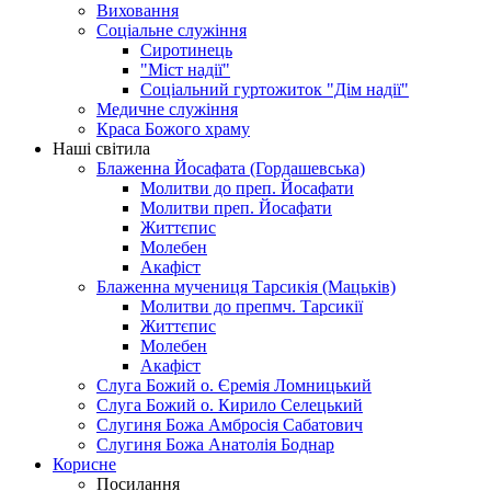
Виховання
Соціальне служіння
Сиротинець
"Міст надії"
Соціальний гуртожиток "Дім надії"
Медичне служіння
Краса Божого храму
Наші світила
Блаженна Йосафата (Гордашевська)
Молитви до преп. Йосафати
Молитви преп. Йосафати
Життєпис
Молебен
Акафіст
Блаженна мучениця Тарсикія (Мацьків)
Молитви до препмч. Тарсикії
Життєпис
Молебен
Акафіст
Слуга Божий о. Єремія Ломницький
Слуга Божий о. Кирило Селецький
Слугиня Божа Амбросія Сабатович
Слугиня Божа Анатолія Боднар
Корисне
Посилання