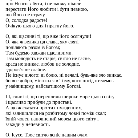
про Нього забути, і не зможу ніколи
перестати Його любити і бути певною,
що Його не втрачу...
О, солодка радосте!
Очікую цього дня і прагну його.
О, які щасливі ті, що вже його осягнули!
О, яка ж велика ця слава, яку святі
поділяють разом із Богом;
Там будемо завжди щасливими.
Там молодість не старіє, світло не гасне,
краса не зникає, любов не холодне,
здоров’я не слабне.
Не існує нічого: ні болю, ні печалі, будь-яке зло зникає,
бо все добро, міститься в Тому, кого посідатимемо -
у найвищому, найсвятішому Богові.
Щасливі ті, що переплили широке море цього світу
і щасливо прибули до пристані.
А що ж сказати про тих нужденних,
які залишилися на розбитому човні поміж скал;
їхній човен наповнений морем цього світу і
завжди у непевності.
О, Ісусе, Твоє світло ясніє нашим очам