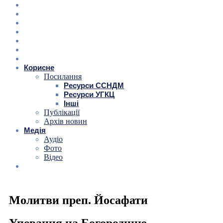
Корисне
Посилання
Ресурси ССНДМ
Ресурси УГКЦ
Інші
Публікації
Архів новин
Медія
Аудіо
Фото
Відео
Молитви преп. Йосафати