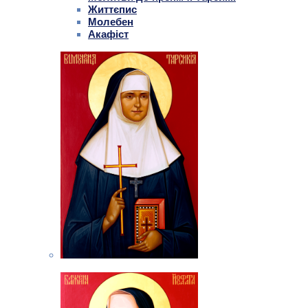
Життєпис
Молебен
Акафіст