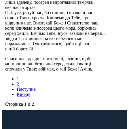
лише здалеку, посеред непроглядної темряви,
яка нас огортає.
О, Ісусе, рятуй нас, бо гинемо, і визволи нас
силою Твого хреста. Кличемо до Тебе, що
відкупив нас. Вислухай Боже і Спасителю наш
коли кличемо з-посеред цього моря, борючись
серед хвиль. Бачимо Тебе, Ісусе, завжди на березі, і
звідти Ти дивишся на які небезпеки ми
наражаємося, і як трудимося, щоби вціліти
в цій боротьбі.
Спаси нас заради Твого імені, і вчини, щоб
ми пропливли безпечно серед скал, і вкінці
спочили у Твоїх обіймах, о мій Боже! Амінь.
1
2
Наступна
Кінець
Сторінка 1 із 2