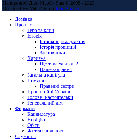
Непорочної Діви Марії - Рим © 2008 - 2020
Designed By MiO-@rt on
JoomShaper
Домівка
Про нас
Герб та клич
Історія
Історія згромадження
Історія провінцій
Засновники
Харизма
Що таке харизма?
Наше завдання
Загальна капітула
Помяник
Праведні сестри
Провінційні Управи
Головні настоятельки
Генеральний дім
Формація
Кандидатура
Новіціят
Обіти
Життя Спільноти
Служіння