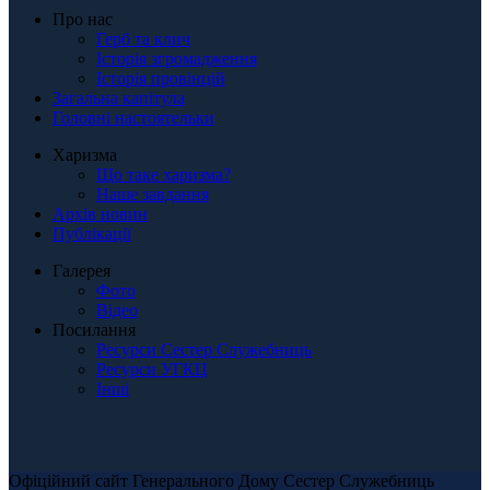
Про нас
Герб та клич
Історія згромадження
Історія провінцій
Загальна капітула
Головні настоятельки
Харизма
Що таке харизма?
Наше завдання
Архів новин
Публікації
Галерея
Фото
Відео
Посилання
Ресурси Сестер Служебниць
Ресурси УГКЦ
Інші
Офіційний сайт Генерального Дому Сестер Служебниць