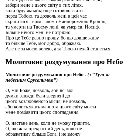
забери мене з цього світу в тих літах,
коли буду якнайкраще готовою стати
перед Тобою, та дозволь мені в цей час
скріпитися Твоїм Тілом і Найдорожчою Кров’ю,
та умерти на Твоєму лоні, як умер св. Йосиф.
Більше нічого мені не потрібно.
Про це Тебе ревно прошу, бо що довше живу,
то більше Тебе, моє добро, ображаю.
Але не за моєю волею, а за Твоєю нехай станеться.
Молитовне роздумування про Небо
Молитовне роздумування про Небо -
(з ’’Туга за
небесним Єрусалимом’’)
О, мій Боже, дозволь, аби всі мої
думки завжди були звернені до
цього возлюбленого місця; не дозволь,
аби колись якась марнота цього світу могла
мене позбавити цього споглядання.
О, настанe день, коли не зможу грішити.
О, що ж за прекрасний день, коли не
ображатиму більше Бога, і не зможу